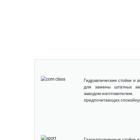
Гидравлические стойки и 
для замены штатных амо
заводом-изготовител
предпочитающих спокойну
Газонаполненные стойки и