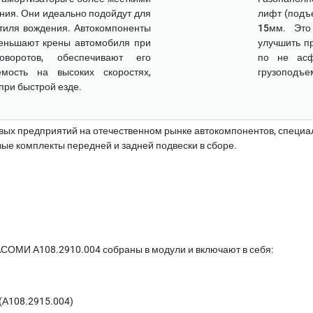
ия. Они идеально подойдут для
лифт (подъ
тиля вождения. Автокомпоненты
15мм
. Это
еньшают крены автомобиля при
улучшить п
оворотов, обеспечивают его
по не асф
емость на высоких скоростях,
грузоподъе
при быстрой езде.
х предприятий на отечественном рынке автокомпонентов, специал
е комплекты передней и задней подвески в сборе.
АСОМИ А108.2910.004 собраны в модули и включают в себя:
(А108.2915.004)