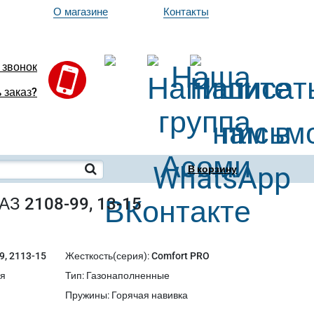
О магазине
Контакты
 звонок
 заказ?
В корзину
АЗ 2108-99, 13-15
9, 2113-15
Жесткость(серия)
:
Comfort PRO
ия
Тип
:
Газонаполненные
Пружины
:
Горячая навивка