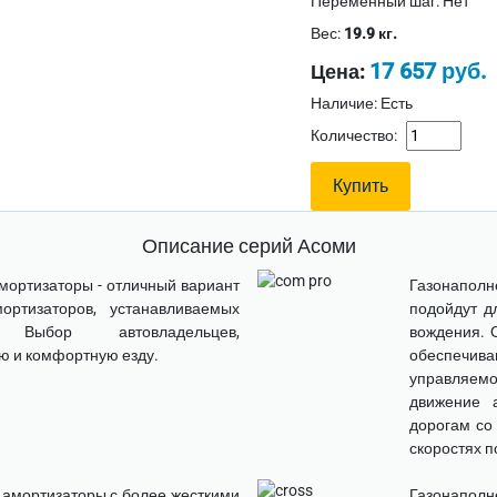
Переменный шаг
:
Нет
Вес:
19.9 кг.
17 657 руб.
Цена:
Наличие: Есть
Количество:
Описание серий Асоми
амортизаторы
- отличный вариант
Газонапол
ртизаторов, устанавливаемых
подойдут д
ем. Выбор автовладельцев,
вождения. 
ю и комфортную езду.
обеспечива
управляем
движение 
дорогам со
скоростях 
 амортизаторы
с более жесткими
Газонаполн