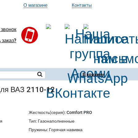
О магазине
Контакты
 звонок
 заказ?
В корзину
для ВАЗ 2110-12
Жесткость(серия)
:
Comfort PRO
ия
Тип
:
Газонаполненные
Пружины
:
Горячая навивка