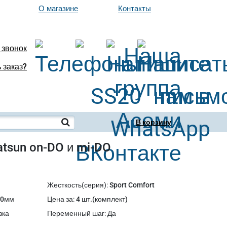
О магазине
Контакты
 звонок
 заказ?
В корзину
atsun on-DO и mi-DO
Жесткость(серия)
:
Sport Comfort
50мм
Цена за
:
4 шт.(комплект)
вка
Переменный шаг
:
Да