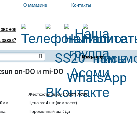
О магазине
Контакты
 звонок
 заказ?
В корзину
tsun on-DO и mi-DO
Жесткость(серия)
:
Sport Activ
30мм
Цена за
:
4 шт.(комплект)
вка
Переменный шаг
:
Да