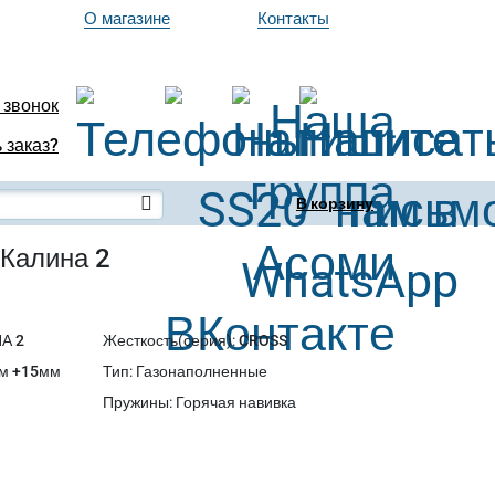
О магазине
Контакты
 звонок
 заказ?
В корзину
Калина 2
А 2
Жесткость(серия)
:
CROSS
м +15мм
Тип
:
Газонаполненные
Пружины
:
Горячая навивка