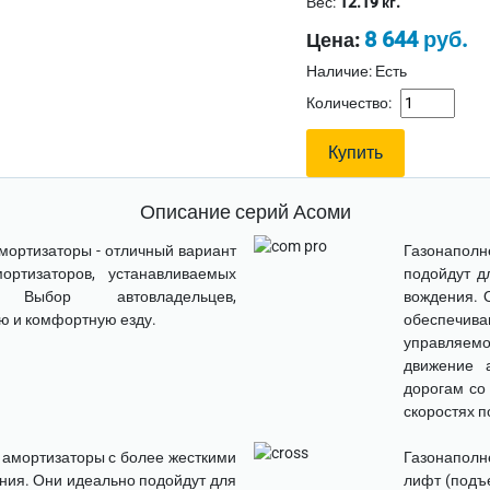
Вес:
12.19 кг.
8 644 руб.
Цена:
Наличие: Есть
Количество:
Описание серий Асоми
амортизаторы
- отличный вариант
Газонапол
ртизаторов, устанавливаемых
подойдут д
ем. Выбор автовладельцев,
вождения. 
ю и комфортную езду.
обеспечива
управляем
движение 
дорогам со
скоростях 
 амортизаторы
с более жесткими
Газонаполн
ия. Они идеально подойдут для
лифт (подъ