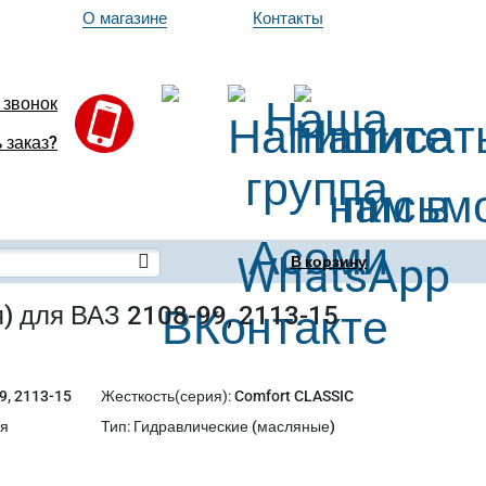
О магазине
Контакты
 звонок
 заказ?
В корзину
) для ВАЗ 2108-99, 2113-15
9, 2113-15
Жесткость(серия)
:
Comfort CLASSIC
ия
Тип
:
Гидравлические (масляные)