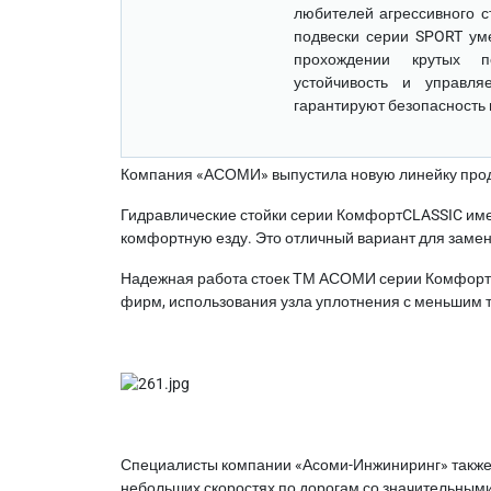
любителей агрессивного с
подвески серии SPORT ум
прохождении крутых п
устойчивость и управля
гарантируют безопасность 
Компания «АСОМИ» выпустила новую линейку проду
Гидравлические стойки серии КомфортCLASSIC име
комфортную езду. Это отличный вариант для замен
Надежная работа стоек ТМ АСОМИ серии КомфортC
фирм, использования узла уплотнения с меньшим 
Специалисты компании «Асоми-Инжиниринг» также
небольших скоростях по дорогам со значительными