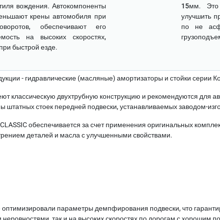
тиля вождения. Автокомпоненты
15мм
. Это
еньшают крены автомобиля при
улучшить п
оворотов, обеспечивают его
по не асф
емость на высоких скоростях,
грузоподъе
при быстрой езде.
кции - гидравлические (масляные) амортизаторы и стойки серии 
ют классическую двухтрубную конструкцию и рекомендуются для а
ы штатных стоек передней подвески, устанавливаемых заводом-изг
LASSIC обеспечивается за счет применения оригинальных компле
трением деталей и масла с улучшенными свойствами.
 оптимизировали параметры демпфирования подвески, что гаранти
 неровностями, так и на высоких скоростях по дорогам с хорошим п